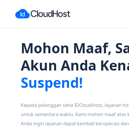
Mohon Maaf, Sa
Akun Anda Ken
Suspend!
Kepada pelanggan setia IDCloudHost, layanan ho
untuk sementara waktu. Kami mohon maaf atas ke
Anda ingin layanan dapat kembali beroperasi den