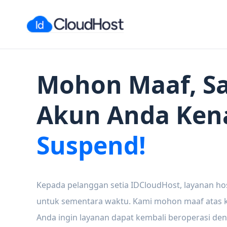
Mohon Maaf, Sa
Akun Anda Ken
Suspend!
Kepada pelanggan setia IDCloudHost, layanan ho
untuk sementara waktu. Kami mohon maaf atas ke
Anda ingin layanan dapat kembali beroperasi den