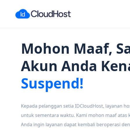
Mohon Maaf, Sa
Akun Anda Ken
Suspend!
Kepada pelanggan setia IDCloudHost, layanan ho
untuk sementara waktu. Kami mohon maaf atas ke
Anda ingin layanan dapat kembali beroperasi den