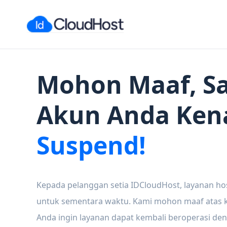
Mohon Maaf, Sa
Akun Anda Ken
Suspend!
Kepada pelanggan setia IDCloudHost, layanan ho
untuk sementara waktu. Kami mohon maaf atas ke
Anda ingin layanan dapat kembali beroperasi den