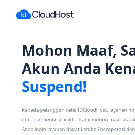
Mohon Maaf, Sa
Akun Anda Ken
Suspend!
Kepada pelanggan setia IDCloudHost, layanan ho
untuk sementara waktu. Kami mohon maaf atas ke
Anda ingin layanan dapat kembali beroperasi den