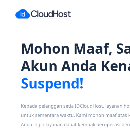
Mohon Maaf, Sa
Akun Anda Ken
Suspend!
Kepada pelanggan setia IDCloudHost, layanan ho
untuk sementara waktu. Kami mohon maaf atas ke
Anda ingin layanan dapat kembali beroperasi den